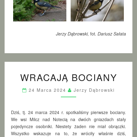
Jerzy Dąbrowski,
fot
. Dariusz Sałata
W
WRACAJĄ BOCIANY
R
A
C
24 Marca 2024
Jerzy Dąbrowski
A
J
Ą
B
Dziś, tj. 24 marca 2024 r. spotkaliśmy pierwsze bociany.
O
We wsi Milcz nad Notecią na dwóch gniazdach stały
C
pojedyncze osobniki. Niestety żaden nie miał obrączki.
I
Wszystko wskazuje na to, że wróciły właśnie dziś,
A