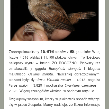
15.616
98
Zaobrączkowaliśmy
ptaków z
gatunków. W tej
liczbie 4.516 piskląt i 11.100 ptaków lotnych. To ilościowo
najlepszy wynik w historii ZO ROGOŹNO. Pierwszy raz
oznakowaliśmy gągoła
Bucephala clangula
i biegusa
malutkiego
Calidris minuta
. Najliczniej obrączkowanymi
ptakami były: dymówka
Hirundo rustica
– 4.918, bogatka
Parus majo
r – 3.829 i modraszka
Cyanistes caeruleus
–
2.323. Więcej szczegółów wkrótce, w osobnym artykule.
Dziękujemy wszystkim, którzy w jakikolwiek sposób włączyli
się w prace Zespołu. Mamy nadzieję, że liczne informacje