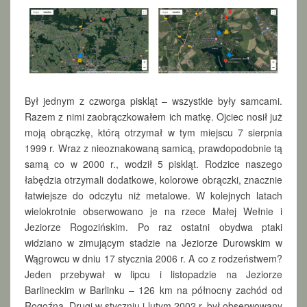
W
P
O
L
S
C
E
Był jednym z czworga piskląt – wszystkie były samcami.
Razem z nimi zaobrączkowałem ich matkę. Ojciec nosił już
moją obrączkę, którą otrzymał w tym miejscu 7 sierpnia
1999 r. Wraz z nieoznakowaną samicą, prawdopodobnie tą
samą co w 2000 r., wodził 5 piskląt. Rodzice naszego
łabędzia otrzymali dodatkowe, kolorowe obrączki, znacznie
łatwiejsze do odczytu niż metalowe. W kolejnych latach
wielokrotnie obserwowano je na rzece Małej Wełnie i
Jeziorze Rogozińskim. Po raz ostatni obydwa ptaki
widziano w zimującym stadzie na Jeziorze Durowskim w
Wągrowcu w dniu 17 stycznia 2006 r. A co z rodzeństwem?
Jeden przebywał w lipcu i listopadzie na Jeziorze
Barlineckim w Barlinku – 126 km na północny zachód od
Rogoźna. Drugi w styczniu i lutym 2002 r. był obserwowany