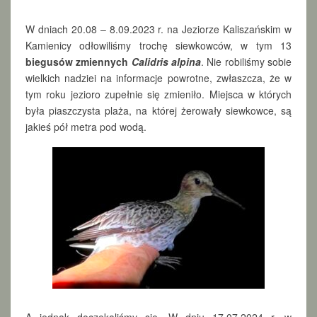
P
O
W dniach 20.08 – 8.09.2023 r. na Jeziorze Kaliszańskim w
R
Kamienicy odłowiliśmy trochę siewkowców, w tym 13
A
biegusów zmiennych
Calidris alpina
Z
. Nie robiliśmy sobie
D
wielkich nadziei na informacje powrotne, zwłaszcza, że w
R
tym roku jezioro zupełnie się zmieniło. Miejsca w których
U
była piaszczysta plaża, na której żerowały siewkowce, są
G
jakieś pół metra pod wodą.
I
A jednak doczekaliśmy się. W dniu 17.07.2024 r. w