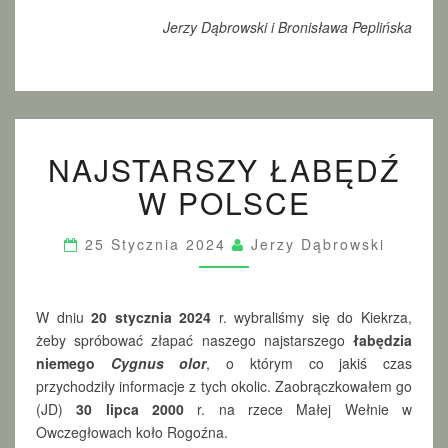
Jerzy Dąbrowski i Bronisława Peplińska
N
NAJSTARSZY ŁABĘDŹ
A
J
W POLSCE
S
T
A
25 Stycznia 2024
Jerzy Dąbrowski
R
S
Z
W dniu
20 stycznia 2024
r. wybraliśmy się do Kiekrza,
Y
żeby spróbować złapać naszego najstarszego
łabędzia
Ł
niemego
Cygnus olor
, o którym co jakiś czas
A
B
przychodziły informacje z tych okolic. Zaobrączkowałem go
Ę
(JD)
30 lipca 2000
r. na rzece Małej Wełnie w
D
Owczegłowach koło Rogoźna.
Ź