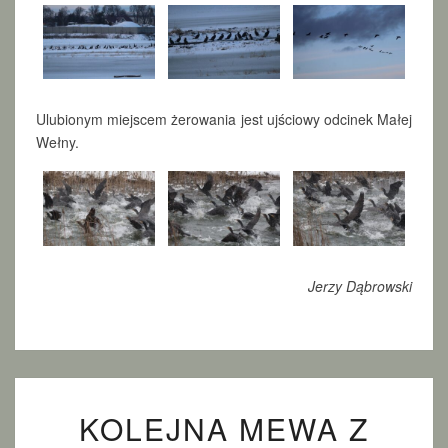
Ulubionym miejscem żerowania jest ujściowy odcinek Małej
Wełny.
Jerzy Dąbrowski
K
KOLEJNA MEWA Z
O
L