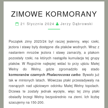
Z
ZIMOWE KORMORANY
I
M
O
21 Stycznia 2024
Jerzy Dąbrowski
W
E
K
O
Początek zimy 2023/24 był raczej jesienny, więc rzeki,
R
jeziora i stawy były dostępne dla ptaków wodnych. Wraz z
M
nastaniem mrozów jeziora i stawy zamarzły, a ptakom
O
pozostały rzeki, na których nastąpiła kumulacja tej grupy
R
ptaków. W Rogoźnie najlepiej widać to przy ujściu Małej
A
Wełny do Wełny, gdzie zgromadziło się stado
N
kormoranów czarnych
Phalacrocorax carbo
.
Bywało już
Y
tak w minionych latach. Wówczas ptaki przesiadywały na
rosnących nad ujściowym odcinku Małej Wełny topolach.
Drzewa te zostały jednak wycięte, więc tej zimy ptaki
obsiadły brzegi Wełny bezpośrednio na ziemi. Ich liczbę
szacujemy na 150-200.