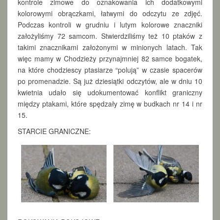
kontrole zimowe do oznakowania ich dodatkowymi
D
kolorowymi obrączkami, łatwymi do odczytu ze zdjęć.
A
Podczas kontroli w grudniu i lutym kolorowe znaczniki
M
I
założyliśmy 72 samcom. Stwierdziliśmy też 10 ptaków z
…
takimi znacznikami założonymi w minionych latach. Tak
więc mamy w Chodzieży przynajmniej 82 samce bogatek,
na które chodziescy ptasiarze “polują” w czasie spacerów
po promenadzie. Są już dziesiątki odczytów, ale w dniu 10
kwietnia udało się udokumentować konflikt graniczny
między ptakami, które spędzały zimę w budkach nr 14 i nr
15.
STARCIE GRANICZNE: