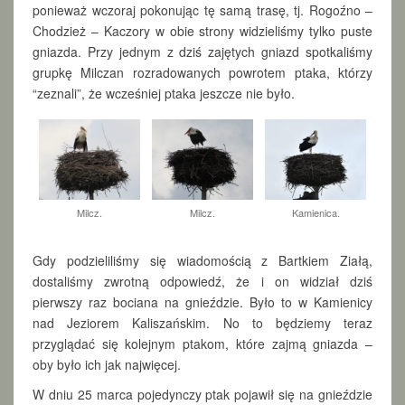
ponieważ wczoraj pokonując tę samą trasę, tj. Rogoźno –
N
Chodzież – Kaczory w obie strony widzieliśmy tylko puste
Y
gniazda. Przy jednym z dziś zajętych gniazd spotkaliśmy
grupkę Milczan rozradowanych powrotem ptaka, którzy
“zeznali”, że wcześniej ptaka jeszcze nie było.
Milcz.
Milcz.
Kamienica.
Gdy podzieliliśmy się wiadomością z Bartkiem Ziałą,
dostaliśmy zwrotną odpowiedź, że i on widział dziś
pierwszy raz bociana na gnieździe. Było to w Kamienicy
nad Jeziorem Kaliszańskim. No to będziemy teraz
przyglądać się kolejnym ptakom, które zajmą gniazda –
oby było ich jak najwięcej.
W dniu 25 marca pojedynczy ptak pojawił się na gnieździe