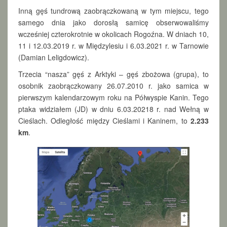
Inną gęś tundrową zaobrączkowaną w tym miejscu, tego
samego dnia jako dorosłą samicę obserwowaliśmy
wcześniej czterokrotnie w okolicach Rogoźna. W dniach 10,
11 i 12.03.2019 r. w Międzylesiu i 6.03.2021 r. w Tarnowie
(Damian Leligdowicz).
Trzecia “nasza” gęś z Arktyki – gęś zbożowa (grupa), to
osobnik zaobrączkowany 26.07.2010 r. jako samica w
pierwszym kalendarzowym roku na Półwyspie Kanin. Tego
ptaka widziałem (JD) w dniu 6.03.20218 r. nad Wełną w
Cieślach. Odległość między Cieślami i Kaninem, to
2.233
km
.