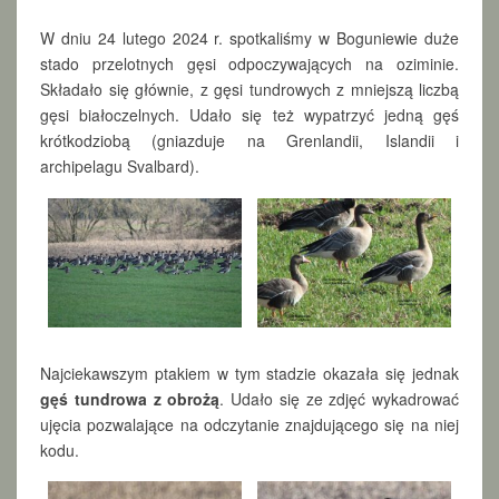
G
Ę
W dniu 24 lutego 2024 r. spotkaliśmy w Boguniewie duże
Ś
stado przelotnych gęsi odpoczywających na oziminie.
Z
Składało się głównie, z gęsi tundrowych z mniejszą liczbą
A
R
gęsi białoczelnych. Udało się też wypatrzyć jedną gęś
K
krótkodziobą (gniazduje na Grenlandii, Islandii i
T
archipelagu Svalbard).
Y
K
I
Najciekawszym ptakiem w tym stadzie okazała się jednak
gęś tundrowa z obrożą
. Udało się ze zdjęć wykadrować
ujęcia pozwalające na odczytanie znajdującego się na niej
kodu.