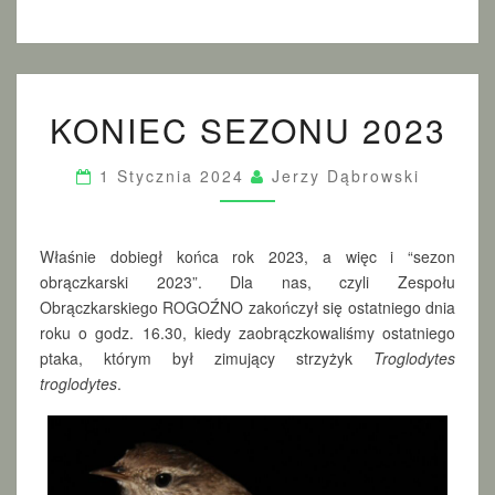
K
KONIEC SEZONU 2023
O
N
I
1 Stycznia 2024
Jerzy Dąbrowski
E
C
S
E
Właśnie dobiegł końca rok 2023, a więc i “sezon
Z
obrączkarski 2023”. Dla nas, czyli Zespołu
O
Obrączkarskiego ROGOŹNO zakończył się ostatniego dnia
N
roku o godz. 16.30, kiedy zaobrączkowaliśmy ostatniego
U
ptaka, którym był zimujący strzyżyk
Troglodytes
2
troglodytes
.
0
2
3