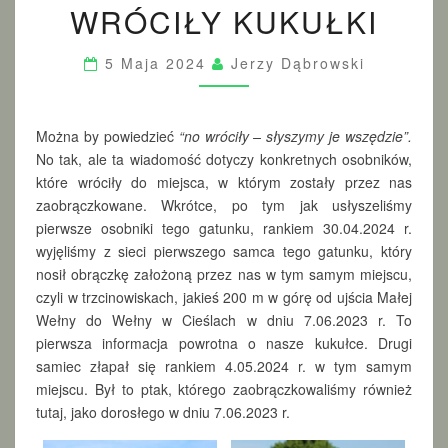
WRÓCIŁY KUKUŁKI
R
Ó
C
5 Maja 2024
Jerzy Dąbrowski
I
Ł
Y
K
Można by powiedzieć
“no wróciły – słyszymy je wszędzie”.
U
No tak, ale ta wiadomość dotyczy konkretnych osobników,
K
które wróciły do miejsca, w którym zostały przez nas
U
zaobrączkowane. Wkrótce, po tym jak usłyszeliśmy
Ł
pierwsze osobniki tego gatunku, rankiem 30.04.2024 r.
K
wyjęliśmy z sieci pierwszego samca tego gatunku, który
I
nosił obrączkę założoną przez nas w tym samym miejscu,
czyli w trzcinowiskach, jakieś 200 m w górę od ujścia Małej
Wełny do Wełny w Cieślach w dniu 7.06.2023 r. To
pierwsza informacja powrotna o nasze kukułce. Drugi
samiec złapał się rankiem 4.05.2024 r. w tym samym
miejscu. Był to ptak, którego zaobrączkowaliśmy również
tutaj, jako dorosłego w dniu 7.06.2023 r.