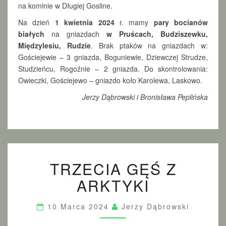
na kominie w Długiej Gosline.
Na dzień
1 kwietnia 2024
r. mamy
pary bocianów
białych
na gniazdach
w Pruścach, Budziszewku,
Międzylesiu, Rudzie
. Brak ptaków na gniazdach w:
Gościejewie – 3 gniazda, Boguniewie, Dziewczej Strudze,
Studzieńcu, Rogoźnie – 2 gniazda. Do skontrolowania:
Owieczki, Gościejewo – gniazdo koło Karolewa, Laskowo.
Jerzy Dąbrowski i Bronisława Peplińska
T
TRZECIA GĘŚ Z
R
Z
ARKTYKI
E
C
I
10 Marca 2024
Jerzy Dąbrowski
A