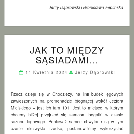
Jerzy Dąbrowski i Bronisława Peplińska
J
JAK TO MIĘDZY
A
K
SĄSIADAMI…
T
O
M
14 Kwietnia 2024
Jerzy Dąbrowski
I
Ę
D
Rzecz dzieje się w Chodzieży, na linii budek lęgowych
Z
zawieszonych na promenadzie biegnącej wokół Jeziora
Y
Miejskiego – jest ich tam 101. Jest to miejsce, w którym
S
Ą
chcemy bliżej przyjrzeć się samcom bogatki w czasie
S
sezonu lęgowego. Ponieważ samce chwytane są w tym
I
czasie niezwykle rzadko, postanowiliśmy wykorzystać
A