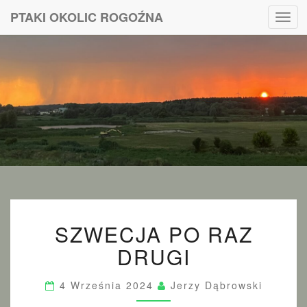
PTAKI OKOLIC ROGOŹNA
Toggl
navig
PTAKI
OKOLIC
ROGOŹNA
S
SZWECJA PO RAZ
Z
W
DRUGI
E
C
J
4 Września 2024
Jerzy Dąbrowski
A