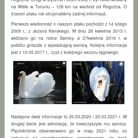
na Wiśle w Toruniu – 126 km na wschód od Rogoźna. O
trzecim ptaku nie otrzymaliśmy żadnej informacji.
Pierwsza wiadomość o naszym ptaku pochodzi z 14 lutego
2009 r., z Jeziora Kierskiego. W dniu 28 kwietnia 2013 r.
widziano go na rzece Samicy. a 27kwietnia 2016 r. w
pobliżu gniazda z wysiadującą samicą. Kolejna informacja
jest z 10.05.2017 r., czyli z kolejnego sezonu lęgowego.
Następne dwie informacje to 20.03.2020 i 20.03.2021 r. W
drugiej dacie jest adnotacja, że towarzyszyła mu samica.
Pięciokrotnie obserwowano go w maju 2021 roku, co
wskazuje na prawdopodobne gniazdowanie, ale brak