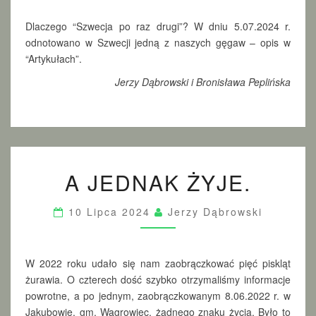
Dlaczego “Szwecja po raz drugi”? W dniu 5.07.2024 r.
odnotowano w Szwecji jedną z naszych gęgaw – opis w
“Artykułach”.
Jerzy Dąbrowski i Bronisława Peplińska
A
A JEDNAK ŻYJE.
J
E
D
10 Lipca 2024
Jerzy Dąbrowski
N
A
K
Ż
W 2022 roku udało się nam zaobrączkować pięć piskląt
Y
żurawia. O czterech dość szybko otrzymaliśmy informacje
J
powrotne, a po jednym, zaobrączkowanym 8.06.2022 r. w
E
Jakubowie, gm. Wągrowiec, żadnego znaku życia. Było to