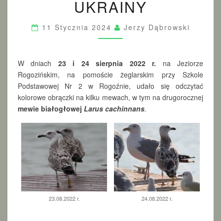
UKRAINY
E
J
N
11 Stycznia 2024
Jerzy Dąbrowski
A
M
E
W dniach
23 i 24 sierpnia 2022
r.
na Jeziorze
W
Rogozińskim, na pomoście żeglarskim przy Szkole
A
Podstawowej Nr 2 w Rogoźnie, udało się odczytać
Z
U
kolorowe obrączki na kilku mewach, w tym na drugorocznej
K
mewie białogłowej
Larus cachinnans
.
R
A
I
N
Y
23.08.2022 r.
24.08.2022 r.