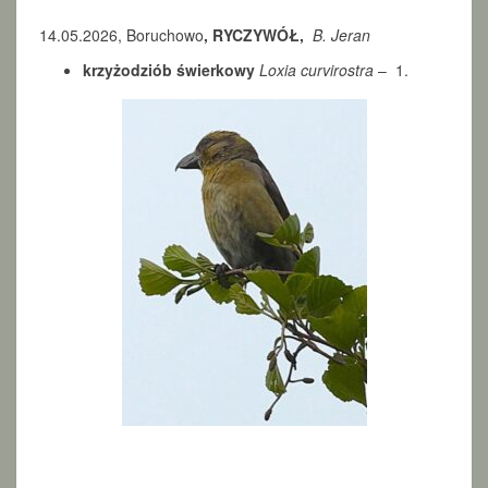
I
Ó
14.05.2026, Boruchowo
, RYCZYWÓŁ,
B. Jeran
B
krzyżodziób świerkowy
Loxia curvirostra
– 1.
Ś
W
I
E
R
K
O
W
Y