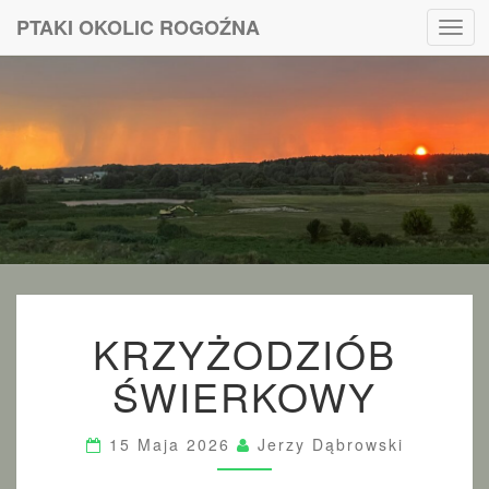
PTAKI OKOLIC ROGOŹNA
Toggl
navig
PTAKI
OKOLIC
ROGOŹNA
K
KRZYŻODZIÓB
R
Z
ŚWIERKOWY
Y
Ż
O
15 Maja 2026
Jerzy Dąbrowski
D
Z