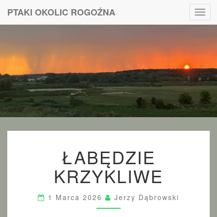
PTAKI OKOLIC ROGOŹNA
Toggl
navig
PTAKI
OKOLIC
ROGOŹNA
Ł
ŁABĘDZIE
A
B
KRZYKLIWE
Ę
D
Z
1 Marca 2026
Jerzy Dąbrowski
I
E