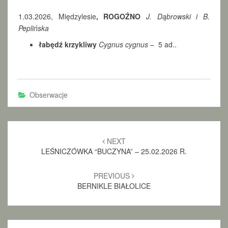
K
R
1.03.2026, Międzylesie
, ROGOŹNO
J. Dąbrowski i B.
Z
Peplińska
Y
K
łabędź krzykliwy
Cygnus cygnus
– 5 ad..
L
I
W
E
Obserwacje
Post
NEXT
navigation
LEŚNICZÓWKA “BUCZYNA” – 25.02.2026 R.
PREVIOUS
BERNIKLE BIAŁOLICE