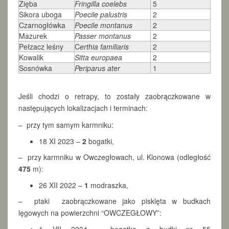
Zięba
Fringilla coelebs
5
Sikora uboga
Poecile palustris
2
Czarnogłówka
Poecile montanus
2
Mazurek
Passer montanus
2
Pełzacz leśny
C
erthia familiaris
2
Kowalik
Sitta europaea
2
Sosnówka
Periparus ater
1
Jeśli chodzi o retrapy, to zostały zaobrączkowane w
następujących lokalizacjach i terminach:
– przy tym samym karmniku:
18 XI 2023 –
2
bogatki,
– przy karmniku w Owczegłowach, ul. Klonowa (odległość
475
m):
26 XII 2022 –
1
modraszka,
– ptaki zaobrączkowane jako pisklęta w budkach
lęgowych na powierzchni “OWCZEGŁOWY”: