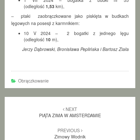
1 VII 2024 – bogatka z budki nr 55
(odległość
1,53
km),
– ptaki zaobrączkowane jako pisklęta w budkach
lęgowych na posesji z karmnikiem:
10 V 2024 – 2 bogatki z jednego lęgu
(odległość
10
m),
Jerzy Dąbrowski, Bronisława Peplińska i Bartosz Ziała
Obrączkowanie
Post
NEXT
navigation
PIĄTA ZIMA W AMSTERDAMIE
PREVIOUS
Zimowy Wodnik