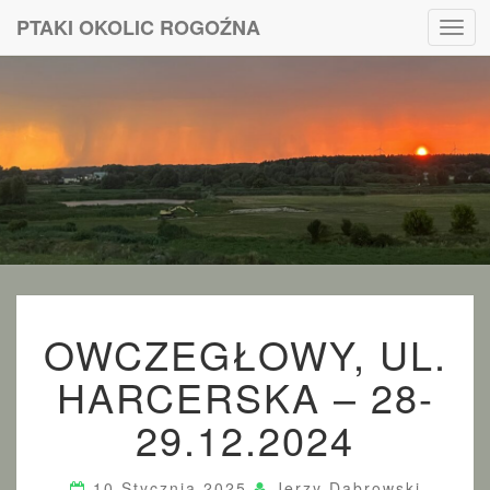
PTAKI OKOLIC ROGOŹNA
Toggl
navig
PTAKI
OKOLIC
ROGOŹNA
O
OWCZEGŁOWY, UL.
W
C
HARCERSKA – 28-
Z
E
29.12.2024
G
Ł
O
10 Stycznia 2025
Jerzy Dąbrowski