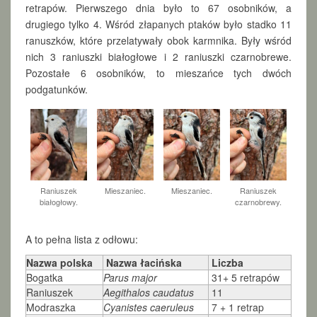
retrapów. Pierwszego dnia było to 67 osobników, a
2
drugiego tylko 4. Wśród złapanych ptaków było stadko 11
.
ranuszków, które przelatywały obok karmnika. Były wśród
2
0
nich 3 raniuszki białogłowe i 2 raniuszki czarnobrewe.
2
Pozostałe 6 osobników, to mieszańce tych dwóch
4
podgatunków.
Raniuszek
Mieszaniec.
Mieszaniec.
Raniuszek
białogłowy.
czarnobrewy.
A to pełna lista z odłowu:
Nazwa polska
Nazwa łacińska
Liczba
Bogatka
Parus major
31+ 5 retrapów
Raniuszek
Aegithalos caudatus
11
Modraszka
Cyanistes caeruleus
7 + 1 retrap