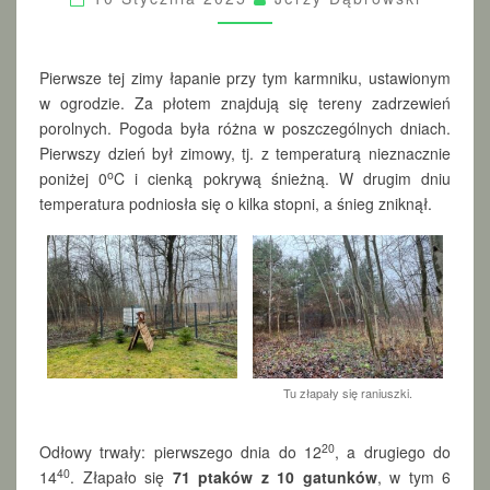
W
Y
,
U
Pierwsze tej zimy łapanie przy tym karmniku, ustawionym
L
w ogrodzie. Za płotem znajdują się tereny zadrzewień
.
porolnych. Pogoda była różna w poszczególnych dniach.
H
Pierwszy dzień był zimowy, tj. z temperaturą nieznacznie
A
o
poniżej 0
C i cienką pokrywą śnieżną. W drugim dniu
R
temperatura podniosła się o kilka stopni, a śnieg zniknął.
C
E
R
S
K
A
–
2
8
Tu złapały się raniuszki.
-
2
9
20
Odłowy trwały: pierwszego dnia do 12
, a drugiego do
.
40
14
. Złapało się
71
ptaków z 10 gatunków
, w tym 6
1